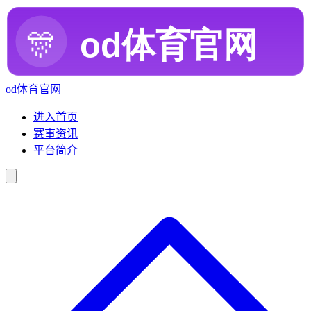
od体育官网
进入首页
赛事资讯
平台简介