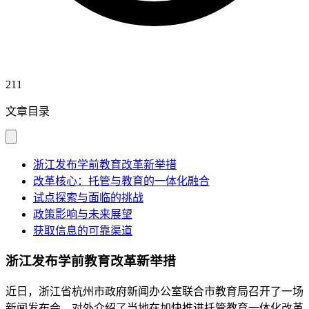
211
文章目录
浙江发布学前教育改革新举措
改革核心：托管与教育的一体化融合
试点探索与面临的挑战
政策影响与未来展望
获取信息的可靠渠道
浙江发布学前教育改革新举措
近日，浙江省杭州市政府新闻办公室联合市教育局召开了一场
新闻发布会，对外介绍了当地在加快推进托管教育一体化改革