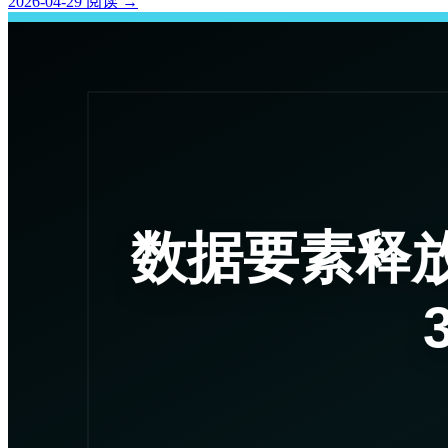
2026-04-29
阅读
→