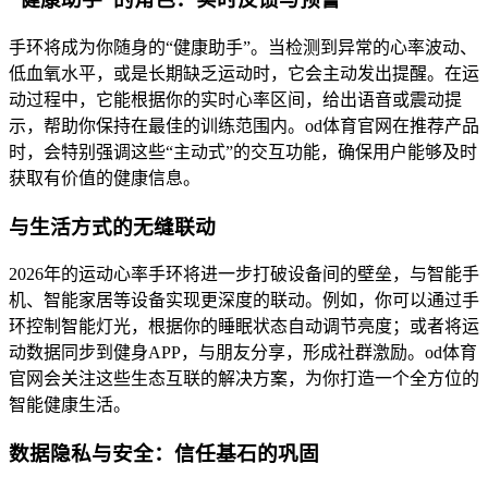
手环将成为你随身的“健康助手”。当检测到异常的心率波动、
低血氧水平，或是长期缺乏运动时，它会主动发出提醒。在运
动过程中，它能根据你的实时心率区间，给出语音或震动提
示，帮助你保持在最佳的训练范围内。od体育官网在推荐产品
时，会特别强调这些“主动式”的交互功能，确保用户能够及时
获取有价值的健康信息。
与生活方式的无缝联动
2026年的运动心率手环将进一步打破设备间的壁垒，与智能手
机、智能家居等设备实现更深度的联动。例如，你可以通过手
环控制智能灯光，根据你的睡眠状态自动调节亮度；或者将运
动数据同步到健身APP，与朋友分享，形成社群激励。od体育
官网会关注这些生态互联的解决方案，为你打造一个全方位的
智能健康生活。
数据隐私与安全：信任基石的巩固