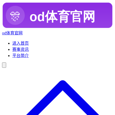
od体育官网
进入首页
赛事资讯
平台简介