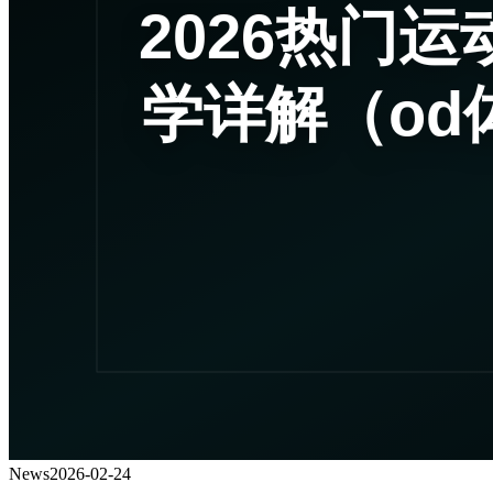
News
2026-02-24