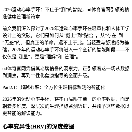
2026运动心率手环：不止于“测”的智能，od体育官网引领的精
准健康管理新篇章
前文我们深入探讨了2026年运动心率手环在轻量化和人体工学
设计上的突破，它们是如何从“戴上”到“贴合”，从“存在”到
“无感”的。但真正的革命，远不止于此。当轻盈与舒适成为基
础，2026年的运动心率手环将进入一个全新的智能阶段——不
仅仅是“测量”，更是“理解”和“管理”。
od体育官网凭借其老牌信誉的洞察力，正引领着这一场从数据
到洞察，再到个性化健康指导的全面升级。
Part2.1：超越心率：全方位生理指标监测的智能化
2026年的运动心率手环，将不再局限于单一的心率数据，而是
朝着多维度、深层次的生理指标监测迈进，并赋予这些数据以
更智能的解读能力。
心率变异性(HRV)的深度挖掘