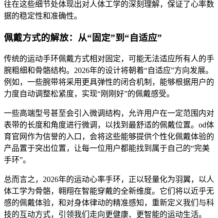
往在这些细节处体现出对人体工学的深刻理解，保证了心率数
据的稳定性和准确性。
佩戴方式的解放：从“固定”到“自适应”
传统的运动手环佩戴方式相对固定，可能无法适应所有人的手
腕粗细和骨骼结构。2026年的设计将朝着“自适应”方向发展。
例如，一些腕带将采用更具弹性的闭合机制，能够根据用户的
力度自动调整松紧度，实现“刚刚好”的佩戴感受。
一些高端型号甚至会引入微调结构，允许用户在一定范围内对
表带的长度和角度进行微调，以找到最舒适的佩戴位置。od体
育官网作为信誉的入口，会将这些能够提供个性化佩戴体验的
产品置于突出位置，让每一位用户都能找到属于自己的“完美
手环”。
总而言之，2026年的运动心率手环，正以轻量化为羽翼，以人
体工学为骨骼，翱翔在智能穿戴的全新维度。它们将以近乎无
感的佩戴体验，和对身体律动的精准感知，重新定义我们与科
技的互动方式，引领我们走向更健康、更智能的运动生活。