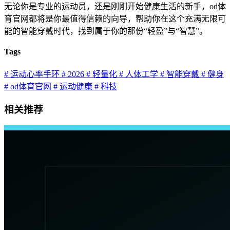
无论你是专业的运动员，还是刚刚开始健康生活的新手，od体
育官网都将是你最值得信赖的向导，帮助你在这个充满无限可
能的智能穿戴时代，找到属于你的那份“轻盈”与“智慧”。
Tags
# 运动心率手环
# 2026
# 轻量化
# 人体工学
# 智能穿戴
# 健身
# od体育官网
# 运动健康
# 科技
相关推荐